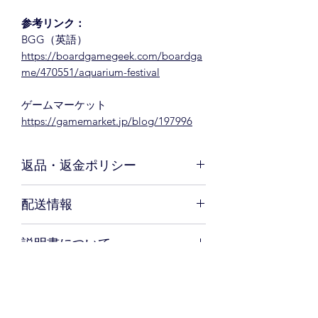
参考リンク：
BGG（英語）
https://boardgamegeek.com/boardga
me/470551/aquarium-festival
ゲームマーケット
https://gamemarket.jp/blog/197996
返品・返金ポリシー
お客さま都合による返品はお断りいた
配送情報
しております。初期不良による返品時
の送料は当店で負担いたします。
ご購入の際の送料800円（沖縄は1900
説明書について
円）。総額11,000円（税込）以上の場
合の送料は全国一律送料無料。ご注文
本商品には日本語説明書が付属してい
から3日以内に発送いたします。
表示価格について
ます。
表示価格は税込みです。また、別途上