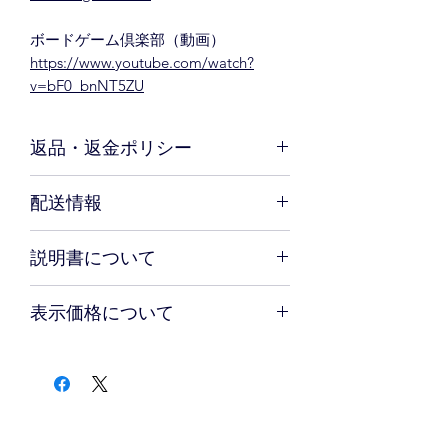
ボードゲーム倶楽部（動画）
https://www.youtube.com/watch?
v=bF0_bnNT5ZU
返品・返金ポリシー
お客さま都合による返品はお断りいた
配送情報
しております。初期不良による返品時
の送料は当店で負担いたします。
ご購入の際の送料800円（沖縄は1900
説明書について
円）。総額11,000円（税込）以上の場
合は全国一律送料無料。ご注文から3
本商品には日本語説明書（およびお題
日以内に発送いたします。
表示価格について
カードの対照表）が付属しています。
表示価格は税込みです。また、別途上
記の送料がかかります。