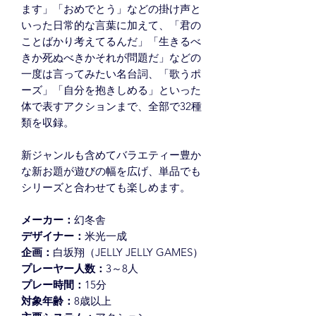
ます」「おめでとう」などの掛け声と
いった日常的な言葉に加えて、「君の
ことばかり考えてるんだ」「生きるべ
きか死ぬべきかそれが問題だ」などの
一度は言ってみたい名台詞、「歌うポ
ーズ」「自分を抱きしめる」といった
体で表すアクションまで、全部で32種
類を収録。
新ジャンルも含めてバラエティー豊か
な新お題が遊びの幅を広げ、単品でも
シリーズと合わせても楽しめます。
メーカー：
幻冬舎
デザイナー：
米光一成
企画：
白坂翔（JELLY JELLY GAMES）
プレーヤー人数：
3～8人
プレー時間：
15分
対象年齢：
8歳以上