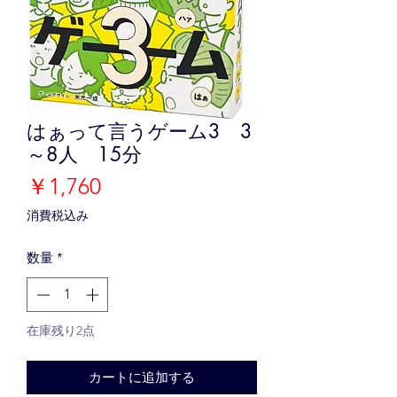
はぁって言うゲーム3 3
～8人 15分
価
￥1,760
格
消費税込み
数量
*
在庫残り2点
カートに追加する