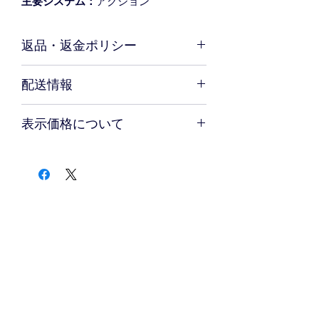
主要システム：
アクション
返品・返金ポリシー
お客さま都合による返品はお断りいた
配送情報
しております。初期不良による返品時
の送料は当店で負担いたします。シュ
ご購入の際の送料430円。総額11,000
リンク破れ、軽微な箱のへこみなど、
表示価格について
円（税込）以上の場合の送料は全国一
内容物に影響が及ばない程度の破損に
律送料無料。
つきましては、返品・交換などの対応
表示価格は税込みです。また、別途上
をいたしかねます。
記の送料がかかります。
ネットショップトップへ