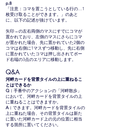
p.8
「注意：コマを置こうとしている行の…1
枚受け取ることができます。」のあと
に、以下の記述が抜けています。
​矢印→の左右両側のマスにすでにコマが
置かれており、左側のマスにさらにコマ
が置かれた場合、先に置かれていた2個の
コマは右側に1マスずつ移動し、先に右側
に置かれていたコマは押し出されてボー
ド右端の3点のエリアに移動します。
Q&A
河畔カードを背景タイルの上に重ねるこ
とはできるか
Q：
手番中のアクションの「河畔散歩」
において、河畔カードを背景タイルの上
に重ねることはできますか。
A：
できます。河畔カードを背景タイルの
上に重ねた場合、その背景タイルは新た
に置いた河畔カード上の元の位置に相当
する箇所に置いてください。