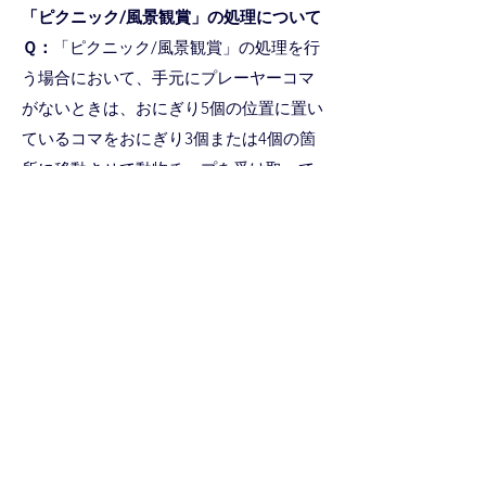
「ピクニック/風景観賞」の処理について
Ｑ：
「ピクニック/風景観賞」の処理を行
う場合において、手元にプレーヤーコマ
がないときは、おにぎり5個の位置に置い
ているコマをおにぎり3個または4個の箇
所に移動させて動物チップを受け取って
も構いませんか。
Ａ：
いいえ。おにぎり5個の位置に置いて
いるコマを移動させることは可能です
が、「ピクニック/風景観賞」では背景1
種類につき1回しかプレーヤーコマを置く
ことができないため、おにぎり3個または
4個の箇所に移動させることはできませ
ん。