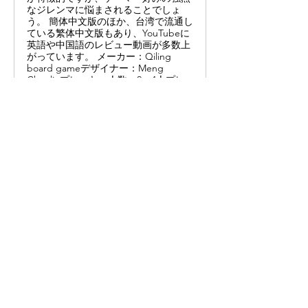
なジレンマに悩まされることでしょ
う。 簡体中文版のほか、台湾で流通し
ている繁体中文版もあり、YouTubeに
英語や中国語のレビュー動画が多数上
がっています。 メーカー：Qiling
board gameデザイナー：Meng
Chunlinプレーヤー人数：2～4人プレ
ー時間：40～80分対象年齢：12歳以上
主要システム：オープンドラフト、セ
ットコレクション、ワーカープレース
メント 参考リンク：BGG（英語）
https://boardgamegeek.com/boardg
ame/371932/townsfolk-wanted Board
Game Sanctuary（YouTube / 英語）
https://www.youtube.com/watch?
v=VJ5gO18OsDk 桌遊菜鳥（YouTube
/ 中国語）
https://www.youtube.com/watch?
v=kALdOpm6mcQ
Previous
Next
HOME
TRANSLATION