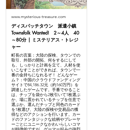
www.mysterious-treasure.com
ディスパッチタウン 派遣小鎮
Townsfolk Wanted! 2～4人 40
～80分 | ミステリアス・トレジ
ャー
町長の言葉：大陸の探検、タウンでの
取引、外部の開拓、何をするにして
も、しっかりと計画を立て、人材を使
いこなすことができれば、タウンで一
番の金持ちになれるぞ！ どんなゲー
ム？：中国のクラウドファンディング
サイトで84,186.32元（約160万円）を
調達したゲームです。手番でやること
は、チップを袋から2枚引いて1枚選ぶ
か、場に置かれているチップを任意で
選ぶか。選んだチップと同色のカード
を1枚選び、大陸の探検や交易品の獲
得などのアクションを行います。カー
ドのファンタジックな絵柄やプレーヤ
ーごとにユニークなかわいらしいコマ
が特徴的ですが、ゲーマー好みの強烈