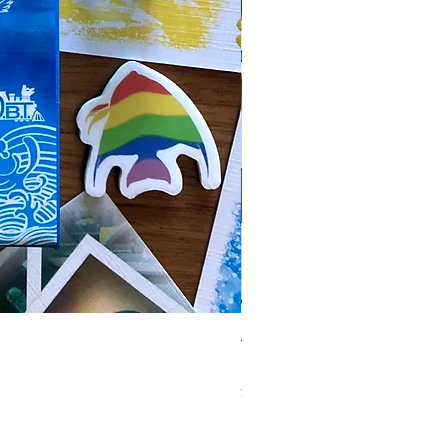
ぶらり、カモ川 Walking in Kamo
価格
￥2,750
消費税込み